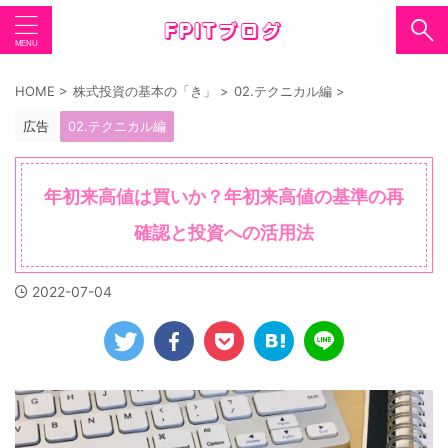
HOME
>
株式投資の基本の「き」
>
02.テクニカル編
>
広告
02.テクニカル編
年初来高値は買いか？年初来高値の基準の再
確認と投資への活用法
2022-07-04