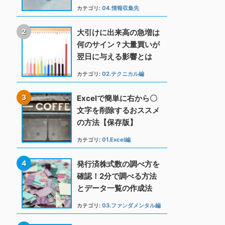
カテゴリ:
04.情報収集先
大引けに出来高の急増は
何のサイン？大量買いが
翌日に与える影響とは
カテゴリ:
02.テクニカル編
Excelで簡単に右から〇
文字を削除するおススメ
の方法【保存版】
カテゴリ:
01.Excel編
発行済株式数の調べ方を
確認！2分で調べる方法
とデータ一覧の作成法
カテゴリ:
03.ファンダメンタル編