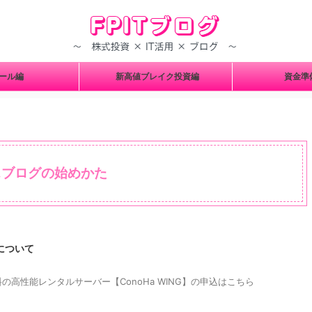
ツール編
新高値ブレイク投資編
資金
>
1.ブログの始めかた
込について
高性能レンタルサーバー【ConoHa WING】の申込はこちら