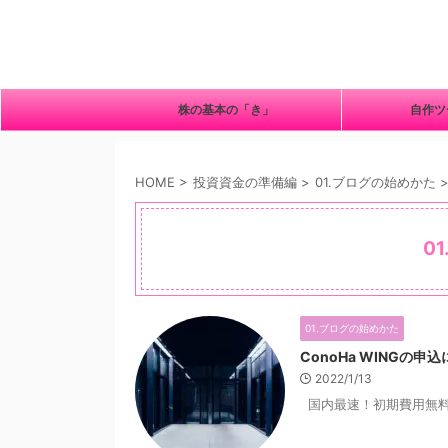
株の基本の「き」
自作
HOME
>
投資資金の準備編
>
01.ブログの始めかた
0
01.ブログの始めかた
ConoHa WINGの申
2022/1/13
国内最速！初期費用無料の