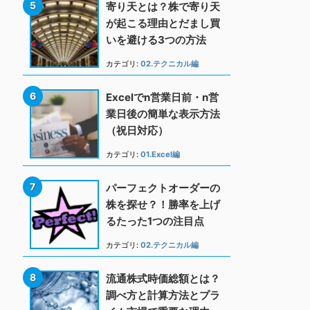
寄り天とは？株で寄り天
が起こる理由とだまし買
いを避ける3つの方法
カテゴリ:
02.テクニカル編
Excelでn営業日前・n営
業日後の簡単な表示方法
（祝日対応）
カテゴリ:
01.Excel編
パーフェクトオーダーの
株を探せ？！勝率を上げ
るたった1つの注目点
カテゴリ:
02.テクニカル編
流通株式時価総額とは？
調べ方と計算方法とプラ