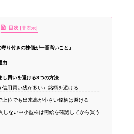
目次
[
非表示
]
日の寄り付きの株価が一番高いこと」
理由
だまし買いを避ける3つの方法
高い（信用買い残が多い）銘柄を避ける
ングで上位でも出来高が小さい銘柄は避ける
が参入しない中小型株は需給を確認してから買う