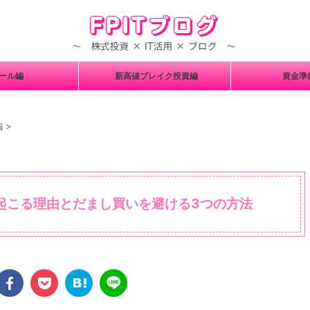
ツール編
新高値ブレイク投資編
資金
編
>
起こる理由とだまし買いを避ける3つの方法