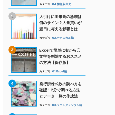
カテゴリ:
04.情報収集先
大引けに出来高の急増は
何のサイン？大量買いが
翌日に与える影響とは
カテゴリ:
02.テクニカル編
Excelで簡単に右から〇
文字を削除するおススメ
の方法【保存版】
カテゴリ:
01.Excel編
発行済株式数の調べ方を
確認！2分で調べる方法
とデータ一覧の作成法
カテゴリ:
03.ファンダメンタル編