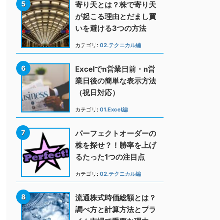
寄り天とは？株で寄り天
が起こる理由とだまし買
いを避ける3つの方法
カテゴリ:
02.テクニカル編
Excelでn営業日前・n営
業日後の簡単な表示方法
（祝日対応）
カテゴリ:
01.Excel編
パーフェクトオーダーの
株を探せ？！勝率を上げ
るたった1つの注目点
カテゴリ:
02.テクニカル編
流通株式時価総額とは？
調べ方と計算方法とプラ