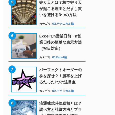
寄り天とは？株で寄り天
が起こる理由とだまし買
いを避ける3つの方法
カテゴリ:
02.テクニカル編
Excelでn営業日前・n営
業日後の簡単な表示方法
（祝日対応）
カテゴリ:
01.Excel編
パーフェクトオーダーの
株を探せ？！勝率を上げ
るたった1つの注目点
カテゴリ:
02.テクニカル編
流通株式時価総額とは？
調べ方と計算方法とプラ