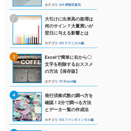
カテゴリ:
04.情報収集先
大引けに出来高の急増は
何のサイン？大量買いが
翌日に与える影響とは
カテゴリ:
02.テクニカル編
Excelで簡単に右から〇
文字を削除するおススメ
の方法【保存版】
カテゴリ:
01.Excel編
発行済株式数の調べ方を
確認！2分で調べる方法
とデータ一覧の作成法
カテゴリ:
03.ファンダメンタル編