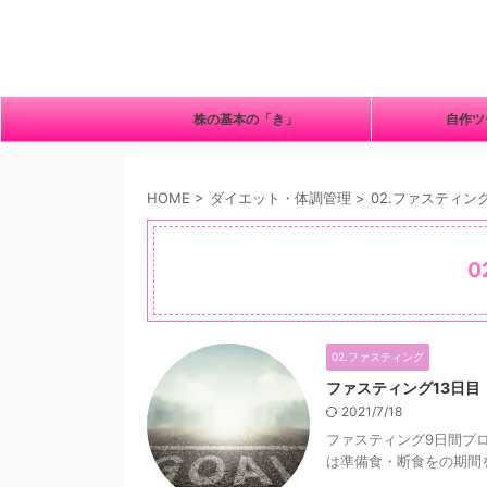
株の基本の「き」
自作
HOME
>
ダイエット・体調管理
>
02.ファスティン
0
02.ファスティング
ファスティング13日目
2021/7/18
ファスティング9日間プロ
は準備食・断食をの期間を