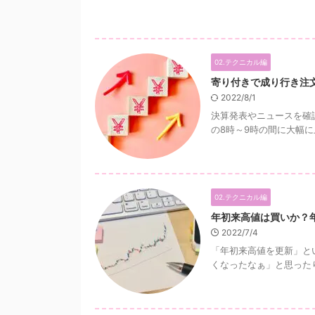
02.テクニカル編
寄り付きで成り行き注
2022/8/1
決算発表やニュースを確
の8時～9時の間に大幅に
02.テクニカル編
年初来高値は買いか？
2022/7/4
「年初来高値を更新」と
くなったなぁ」と思ったり