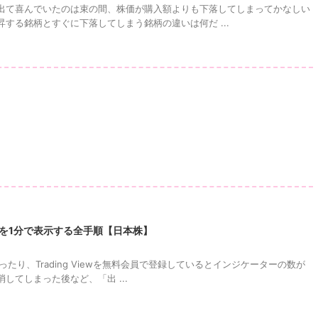
出て喜んでいたのは束の間、株価が購入額よりも下落してしまってかなしい
する銘柄とすぐに下落してしまう銘柄の違いは何だ ...
出来高を1分で表示する全手順【日本株】
めて使ったり、Trading Viewを無料会員で登録しているとインジケーターの数が
してしまった後など、「出 ...