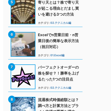
寄り天とは？株で寄り天
が起こる理由とだまし買
いを避ける3つの方法
カテゴリ:
02.テクニカル編
Excelでn営業日前・n営
業日後の簡単な表示方法
（祝日対応）
カテゴリ:
01.Excel編
パーフェクトオーダーの
株を探せ？！勝率を上げ
るたった1つの注目点
カテゴリ:
02.テクニカル編
流通株式時価総額とは？
調べ方と計算方法とプラ