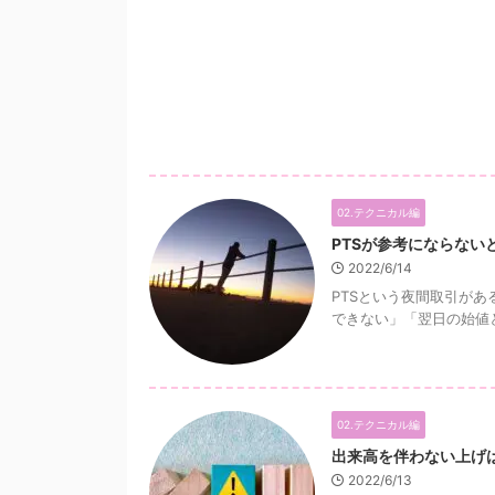
02.テクニカル編
PTSが参考にならない
2022/6/14
PTSという夜間取引が
できない」「翌日の始値と
02.テクニカル編
出来高を伴わない上げ
2022/6/13