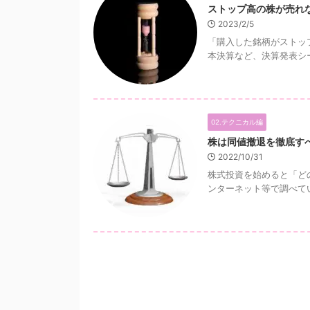
ストップ高の株が売れ
2023/2/5
「購入した銘柄がストッ
本決算など、決算発表シー
02.テクニカル編
株は同値撤退を徹底す
2022/10/31
株式投資を始めると「ど
ンターネット等で調べてい