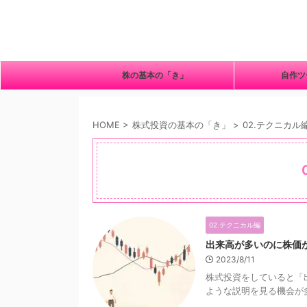
株の基本の「き」
自作
HOME
>
株式投資の基本の「き」
>
02.テクニカル
02.テクニカル編
出来高が多いのに株価
2023/8/11
株式投資をしていると「
ような説明を見る機会が多