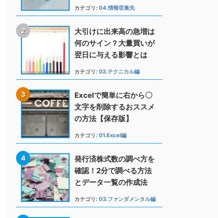
カテゴリ:
04.情報収集先
大引けに出来高の急増は
何のサイン？大量買いが
翌日に与える影響とは
カテゴリ:
02.テクニカル編
Excelで簡単に右から〇
文字を削除するおススメ
の方法【保存版】
カテゴリ:
01.Excel編
発行済株式数の調べ方を
確認！2分で調べる方法
とデータ一覧の作成法
カテゴリ:
03.ファンダメンタル編