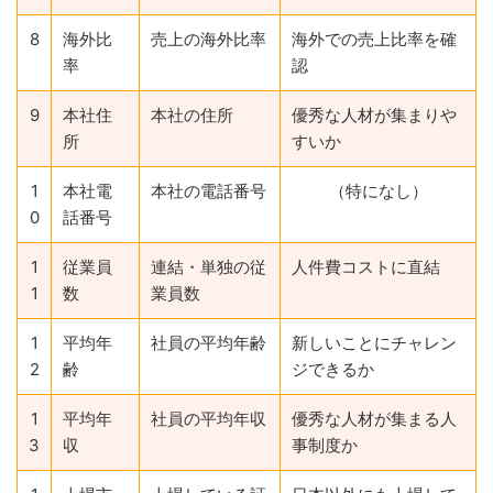
8
海外比
売上の海外比率
海外での売上比率を確
率
認
9
本社住
本社の住所
優秀な人材が集まりや
所
すいか
1
本社電
本社の電話番号
（特になし）
0
話番号
1
従業員
連結・単独の従
人件費コストに直結
1
数
業員数
1
平均年
社員の平均年齢
新しいことにチャレン
2
齢
ジできるか
1
平均年
社員の平均年収
優秀な人材が集まる人
3
収
事制度か