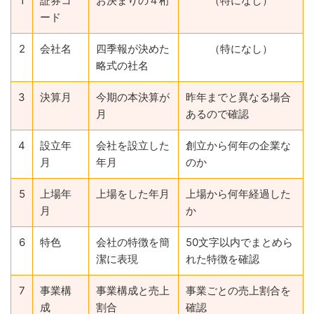
1
証券コ
お決まりの４桁
（特になし）
ード
2
会社名
四季報が決めた
（特になし）
略式の社名
3
決算月
今期の本決算が
昨年までと異なる場合
月
あるので確認
4
設立年
会社を設立した
創立から何年の企業な
月
年月
のか
5
上場年
上場をした年月
上場から何年経過した
月
か
6
特色
会社の特徴を簡
50文字以内でまとめら
潔に表現
れた特徴を確認
7
事業構
事業構成と売上
事業ごとの売上割合を
成
割合
確認