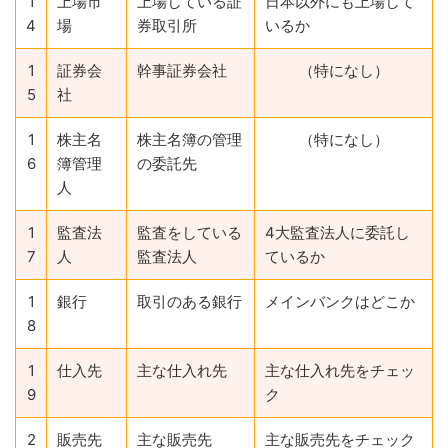
1
上場市
上場している証
日本以外にも上場して
4
場
券取引所
いるか
1
証券会
幹事証券会社
（特になし）
5
社
1
株主名
株主名簿の管理
（特になし）
6
簿管理
の委託先
人
1
監査法
監査をしている
4大監査法人に委託し
7
人
監査法人
ているか
1
銀行
取引のある銀行
メインバンクはどこか
8
1
仕入先
主な仕入れ先
主な仕入れ先をチェッ
9
ク
2
販売先
主な販売先
主な販売先をチェック