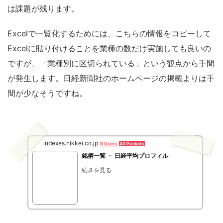
は課題が残ります。
Excelで一覧化するためには、こちらの情報をコピーして
Excelに貼り付けることを業種の数だけ実施しても良いの
ですが、「業種別に区切られている」という観点から手間
が発生します。日経新聞社のホームページの掲載よりは手
間が少なそうですね。
indexes.nikkei.co.jp
9 Users
40 Pockets
銘柄一覧 － 日経平均プロフィル
続きを見る