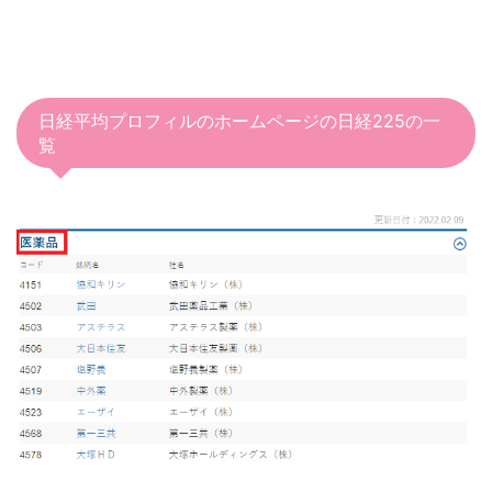
日経平均プロフィルのホームページの日経225の一
覧