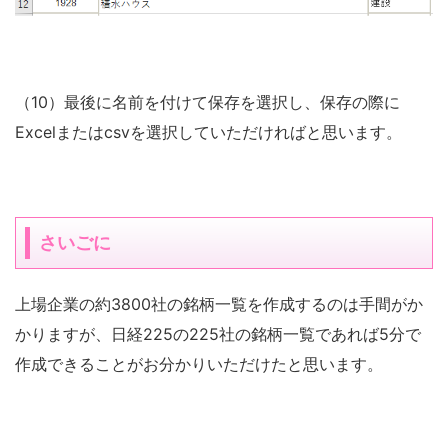
（10）最後に名前を付けて保存を選択し、保存の際に
Excelまたはcsvを選択していただければと思います。
さいごに
上場企業の約3800社の銘柄一覧を作成するのは手間がか
かりますが、日経225の225社の銘柄一覧であれば5分で
作成できることがお分かりいただけたと思います。