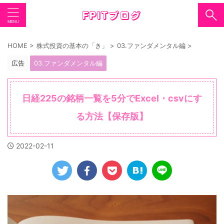
HOME
>
株式投資の基本の「き」
>
03.ファンダメンタル編
>
広告
03.ファンダメンタル編
日経225の銘柄一覧を5分でExcel・csvにす
る方法【保存版】
2022-02-11