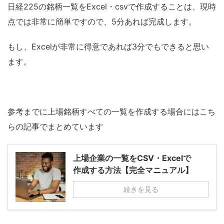
日経225の銘柄一覧をExcel・csvで作成することは、現時
点では非常に簡単ですので、5分あれば完成します。
もし、Excelが非常に得意であれば3分でもできると思い
ます。
参考までに上場銘柄すべての一覧を作成する場合にはこち
らの記事でまとめています
上場企業の一覧をCSV・Excelで
作成する方法【完全マニュアル】
続きを見る