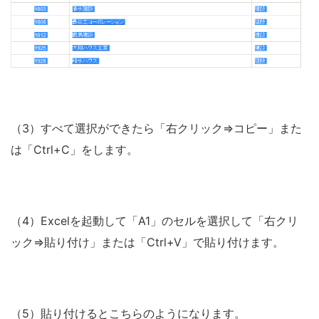
（3）すべて選択ができたら「右クリック⇒コピー」また
は「Ctrl+C」をします。
（4）Excelを起動して「A1」のセルを選択して「右クリ
ック⇒貼り付け」または「Ctrl+V」で貼り付けます。
（5）貼り付けるとこちらのようになります。