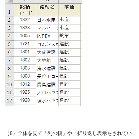
（8）全体を見て「列の幅」や「折り返し表示をされてい