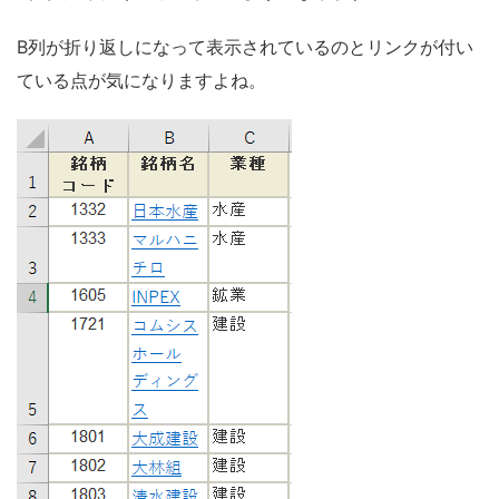
B列が折り返しになって表示されているのとリンクが付い
ている点が気になりますよね。