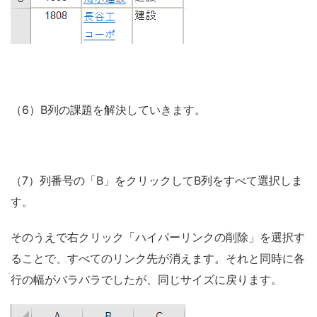
（6）B列の課題を解決していきます。
（7）列番号の「B」をクリックしてB列をすべて選択しま
す。
そのうえで右クリック「ハイパーリンクの削除」を選択す
ることで、すべてのリンク先が消えます。それと同時に各
行の幅がバラバラでしたが、同じサイズに戻ります。