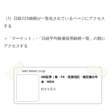
（1）日経225銘柄が一覧化されているページにアクセス
する
＞「マーケット」-「日経平均株価採用銘柄一覧」の順に
アクセスする
site1.sbisec.co.jp
SBI証券｜株・FX・投資信託・確定拠出年
金・NISA
続きを見る