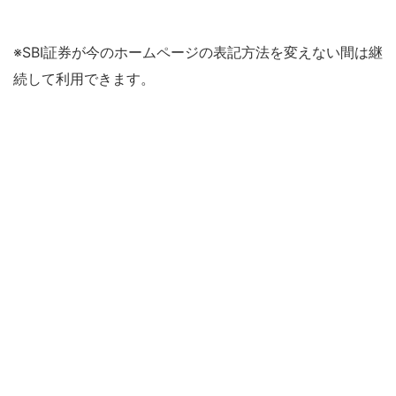
※SBI証券が今のホームページの表記方法を変えない間は継
続して利用できます。