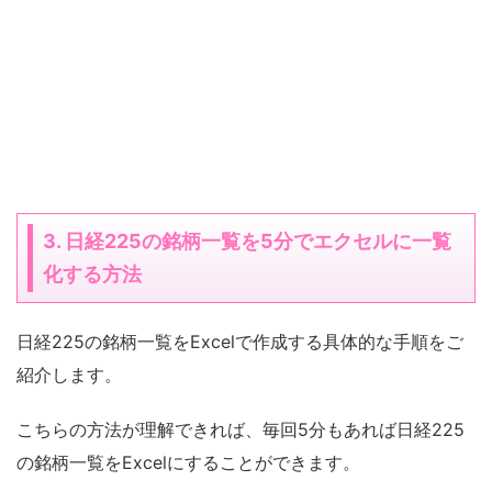
3. 日経225の銘柄一覧を5分でエクセルに一覧
化する方法
日経225の銘柄一覧をExcelで作成する具体的な手順をご
紹介します。
こちらの方法が理解できれば、毎回5分もあれば日経225
の銘柄一覧をExcelにすることができます。