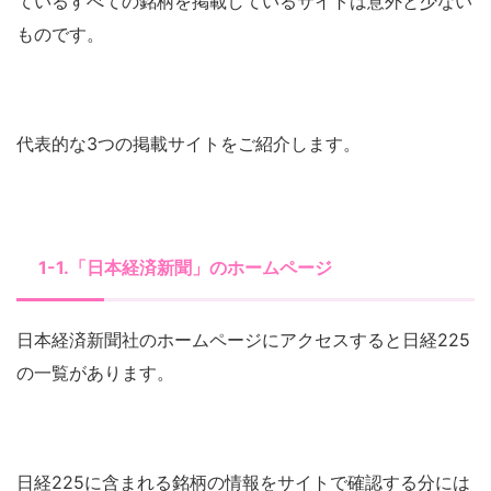
ているすべての銘柄を掲載しているサイトは意外と少ない
ものです。
代表的な3つの掲載サイトをご紹介します。
1-1.「日本経済新聞」のホームページ
日本経済新聞社のホームページにアクセスすると日経225
の一覧があります。
日経225に含まれる銘柄の情報をサイトで確認する分には