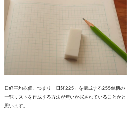
日経平均株価、つまり「日経225」を構成する255銘柄の
一覧リストを作成する方法が無いか探されていることかと
思います。