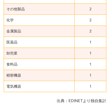
その他製品
2
化学
2
金属製品
2
医薬品
1
卸売業
1
食料品
1
精密機器
1
電気機器
1
出典：EDINETより独自集計