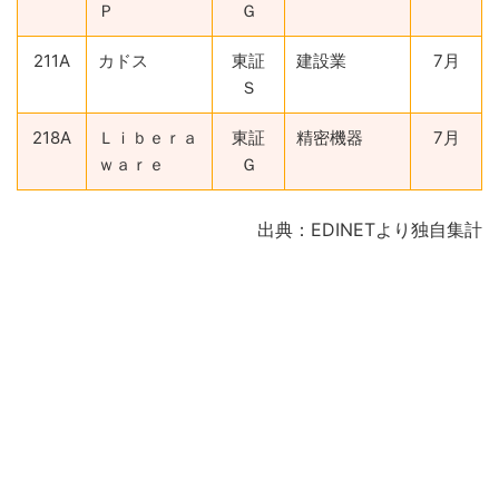
Ｐ
Ｇ
211A
カドス
東証
建設業
7月
Ｓ
218A
Ｌｉｂｅｒａ
東証
精密機器
7月
ｗａｒｅ
Ｇ
出典：EDINETより独自集計