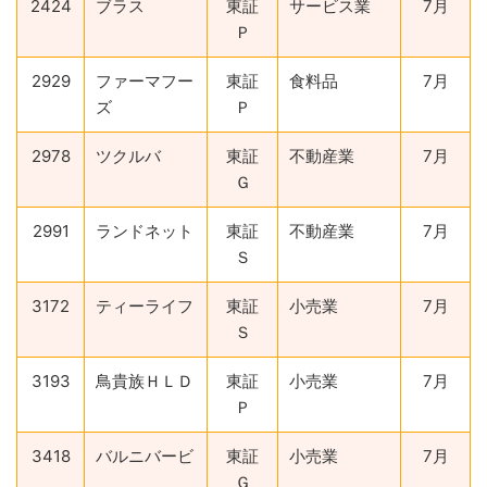
2424
ブラス
東証
サービス業
7月
Ｐ
2929
ファーマフー
東証
食料品
7月
ズ
Ｐ
2978
ツクルバ
東証
不動産業
7月
Ｇ
2991
ランドネット
東証
不動産業
7月
Ｓ
3172
ティーライフ
東証
小売業
7月
Ｓ
3193
鳥貴族ＨＬＤ
東証
小売業
7月
Ｐ
3418
バルニバービ
東証
小売業
7月
Ｇ