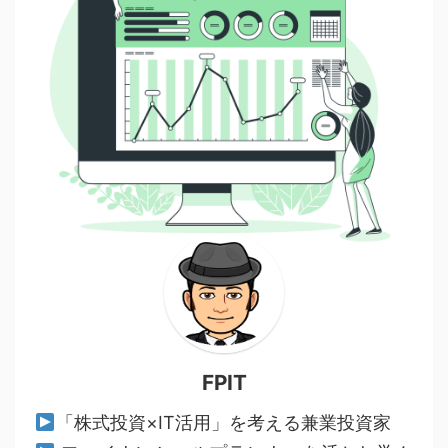
FPIT
「株式投資×IT活用」を考える兼業投資家