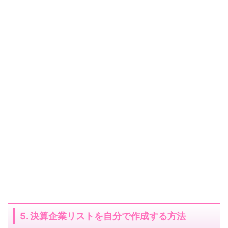
5. 決算企業リストを自分で作成する方法