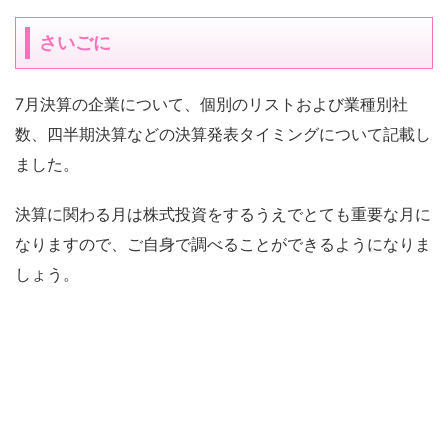
さいごに
7月決算の企業について、個別のリストおよび業種別社
数、四半期決算などの決算発表タイミングについて記載し
ました。
決算に関わる月は株式投資をするうえでとても重要な月に
なりますので、ご自身で調べることができるようになりま
しょう。