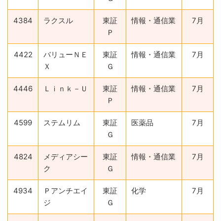
4384
ラクスル
東証
情報・通信業
7月
Ｐ
4422
バリューＮＥ
東証
情報・通信業
7月
Ｘ
Ｇ
4446
Ｌｉｎｋ－Ｕ
東証
情報・通信業
7月
Ｐ
4599
ステムリム
東証
医薬品
7月
Ｇ
4824
メディアシー
東証
情報・通信業
7月
ク
Ｇ
4934
Ｐアンチエイ
東証
化学
7月
ジ
Ｇ