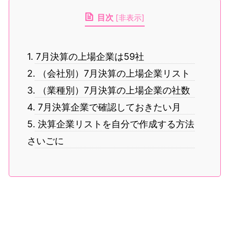
目次
[
非表示
]
1. 7月決算の上場企業は59社
2. （会社別）7月決算の上場企業リスト
3. （業種別）7月決算の上場企業の社数
4. 7月決算企業で確認しておきたい月
5. 決算企業リストを自分で作成する方法
さいごに