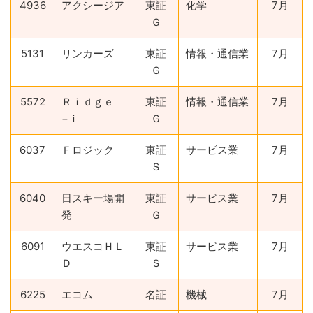
4936
アクシージア
東証
化学
7月
Ｇ
5131
リンカーズ
東証
情報・通信業
7月
Ｇ
5572
Ｒｉｄｇｅ
東証
情報・通信業
7月
−ｉ
Ｇ
6037
Ｆロジック
東証
サービス業
7月
Ｓ
6040
日スキー場開
東証
サービス業
7月
発
Ｇ
6091
ウエスコＨＬ
東証
サービス業
7月
Ｄ
Ｓ
6225
エコム
名証
機械
7月