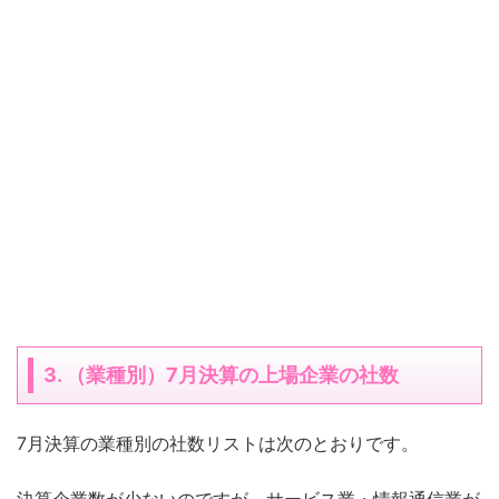
3. （業種別）7月決算の上場企業の社数
7月決算の業種別の社数リストは次のとおりです。