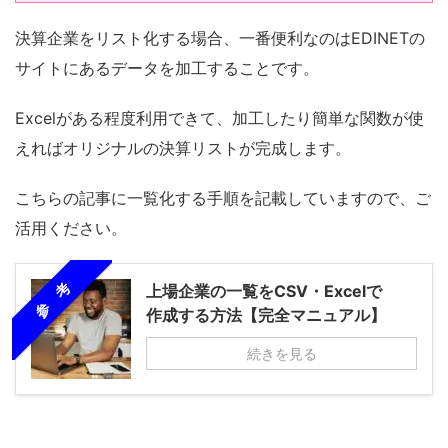
決算企業をリスト化する場合、一番便利なのはEDINETの
サイトにあるデータを加工することです。
Excelがある程度利用できて、加工したり簡単な関数が使
えればオリジナルの決算リストが完成します。
こちらの記事に一覧化する手順を記載していますので、ご
活用ください。
参 考
上場企業の一覧をCSV・Excelで
作成する方法【完全マニュアル】
続きを見る