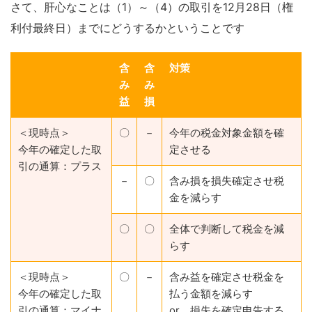
さて、肝心なことは（1）～（4）の取引を12月28日（権
利付最終日）までにどうするかということです
含
含
対策
み
み
益
損
＜現時点＞
〇
－
今年の税金対象金額を確
今年の確定した取
定させる
引の通算：プラス
－
〇
含み損を損失確定させ税
金を減らす
〇
〇
全体で判断して税金を減
らす
＜現時点＞
〇
－
含み益を確定させ税金を
今年の確定した取
払う金額を減らす
引の通算：マイナ
or 損失を確定申告する