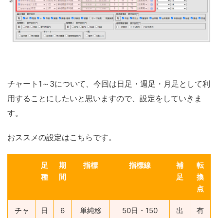
チャート1～3について、今回は日足・週足・月足として利
用することにしたいと思いますので、設定をしていきま
す。
おススメの設定はこちらです。
足
期
指標
指標線
補
転
種
間
足
換
点
チャ
日
6
単純移
50日・150
出
有