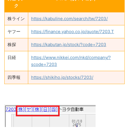
ク
株ライン
https://kabuline.com/search/tw/7203/
ヤフー
https://finance.yahoo.co.jp/quote/7203.T
株探
https://kabutan.jp/stock/?code=7203
日経
https://www.nikkei.com/nkd/company/?
scode=7203
四季報
https://shikiho.jp/stocks/7203/