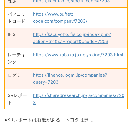
株探
https://kabutan.jp/stock/?code=7203
バフェッ
https://www.buffett-
トコード
code.com/company/7203/
IFIS
https://kabuyoho.ifis.co.jp/index.php?
action=tp1&sa=report&bcode=7203
レーティ
https://www.kabuka.jp.net/rating/7203.html
ング
ログミー
https://finance.logmi.jp/companies?
query=7203
SRレポー
https://sharedresearch.jp/ja/companies/720
ト
3
※SRレポートは有無がある。トヨタは無し。