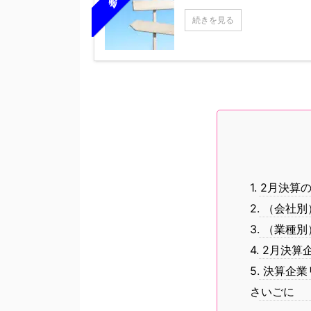
続きを見る
1. 2月決算
2. （会社
3. （業種
4. 2月決
5. 決算企
さいごに