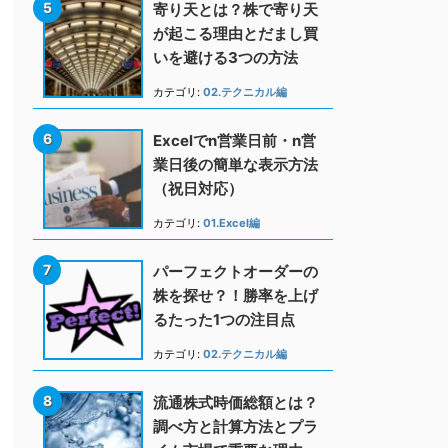
寄り天とは？株で寄り天
が起こる理由とだまし買
いを避ける3つの方法
カテゴリ:
02.テクニカル編
Excelでn営業日前・n営
業日後の簡単な表示方法
（祝日対応）
カテゴリ:
01.Excel編
パーフェクトオーダーの
株を探せ？！勝率を上げ
るたった1つの注目点
カテゴリ:
02.テクニカル編
流通株式時価総額とは？
調べ方と計算方法とプラ