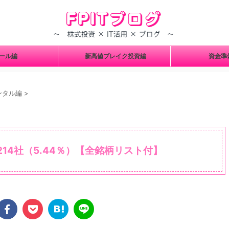
ツール編
新高値ブレイク投資編
資金
ンタル編
>
14社（5.44％）【全銘柄リスト付】