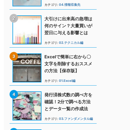
カテゴリ:
04.情報収集先
大引けに出来高の急増は
何のサイン？大量買いが
翌日に与える影響とは
カテゴリ:
02.テクニカル編
Excelで簡単に右から〇
文字を削除するおススメ
の方法【保存版】
カテゴリ:
01.Excel編
発行済株式数の調べ方を
確認！2分で調べる方法
とデータ一覧の作成法
カテゴリ:
03.ファンダメンタル編