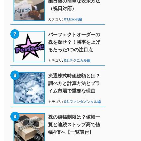
業日後の簡単な表示方法
（祝日対応）
カテゴリ:
01.Excel編
パーフェクトオーダーの
株を探せ？！勝率を上げ
るたった1つの注目点
カテゴリ:
02.テクニカル編
流通株式時価総額とは？
調べ方と計算方法とプラ
イム市場で重要な理由
カテゴリ:
03.ファンダメンタル編
株の値幅制限は？値幅一
覧と連続ストップ高で値
幅4倍へ【一覧表付】