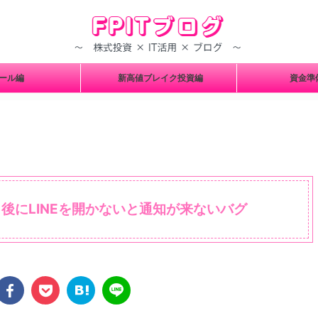
ツール編
新高値ブレイク投資編
資金
ト後にLINEを開かないと通知が来ないバグ