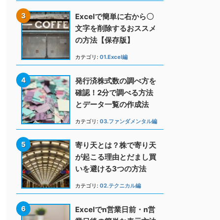
Excelで簡単に右から〇
文字を削除するおススメ
の方法【保存版】
カテゴリ:
01.Excel編
発行済株式数の調べ方を
確認！2分で調べる方法
とデータ一覧の作成法
カテゴリ:
03.ファンダメンタル編
寄り天とは？株で寄り天
が起こる理由とだまし買
いを避ける3つの方法
カテゴリ:
02.テクニカル編
Excelでn営業日前・n営