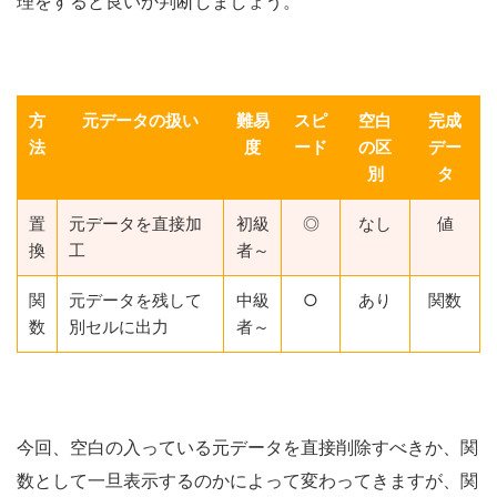
理をすると良いか判断しましょう。
方
元データの扱い
難易
スピ
空白
完成
法
度
ード
の区
デー
別
タ
置
元データを直接加
初級
◎
なし
値
換
工
者～
関
元データを残して
中級
○
あり
関数
数
別セルに出力
者～
今回、空白の入っている元データを直接削除すべきか、関
数として一旦表示するのかによって変わってきますが、関