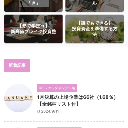
「き」
ル
【誰でもできる】
【塾で学ぼう】
投資資金を準備する方
新高値ブレイク投資塾
法
新着記事
03.ファンダメンタル編
1月決算の上場企業は66社（1.68％）
【全銘柄リスト付】
2024/9/11