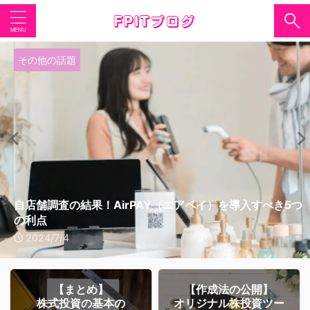
その他の話題
その他の話題
02.テクニカル編
03.ファンダメンタル編
その他の話題
02.セルフバックで資金準備
03.ファンダメンタル編
01.株式投資のはじめかた
02.テクニカル編
02.テクニカル編
自店舗調査の結果！AirPAY（エアペイ）を導入すべき5つ
創業時の法人口座は一択！GMOあおぞら銀行を選ぶべき
出来高が多いのに株価が上がらない理由と投資継続の判断
同業他社の調べ方は？競合調査ができる3サイトと注意点
ChatGPTの始め方は？初心者も5分で始められる完全マニ
モッピーが安全に稼げて個人情報入力も問題ない5つの理
PEGレシオとは？この株が割安！と驚く理由とスクリーニ
iSPEEDで空売りをするやり方は？空売り方法の完全マニ
逆指値注文で「買い注文」をする3つのメリットと注文手
ストップ高の株が売れない？寄らずのストップ高の注文と
の利点
3つの理由
ポイント
を徹底解説
ュアル
由【完全版】
ング法
ュアル
順【まとめ】
その注意点
2024/5/16
2023/3/4
2023/5/7
2023/2/5
2024/7/4
2023/8/11
2023/5/14
2023/4/23
2023/2/13
2023/2/5
【まとめ】
【作成法の公開】
株式投資の基本の
オリジナル株投資ツー